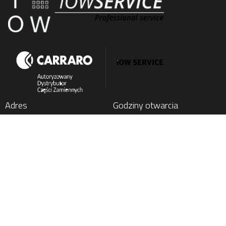
Adres
Godziny otwarcia
IOW SERVICE SP. Z O.O.
Poniedziałek
: 7:00 - 15:00
Kochlice, ul. Lubińska 1C
Wtorek
: 7:00 - 15:00
59-222 Miłkowice, Poland
Środa
: 7:00 - 15:00
Czwartek
: 7:00 - 15:00
Tel.
+48 76 852 21 17
Piątek
: 7:00 - 15:00
E-mail:
parts@carraro24.com
Menu
O Firmie
Serwis Carraro