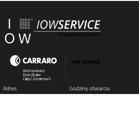
Adres
Godziny otwarcia
IOW SERVICE SP. Z O.O.
Poniedziałek
: 7:00 - 15:00
Kochlice, ul. Lubińska 1C
Wtorek
: 7:00 - 15:00
59-222 Miłkowice, Poland
Środa
: 7:00 - 15:00
Czwartek
: 7:00 - 15:00
Tel.
+48 76 852 21 17
Piątek
: 7:00 - 15:00
E-mail:
parts@carraro24.com