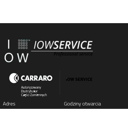
Adres
Godziny otwarcia
IOW SERVICE SP. Z O.O.
Poniedziałek
: 7:00 - 15:00
Kochlice, ul. Lubińska 1C
Wtorek
: 7:00 - 15:00
59-222 Miłkowice, Poland
Środa
: 7:00 - 15:00