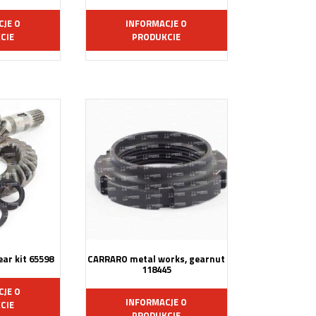
CJE O
INFORMACJE O
CIE
PRODUKCIE
ar kit 65598
CARRARO metal works, gearnut
118445
CJE O
INFORMACJE O
CIE
PRODUKCIE