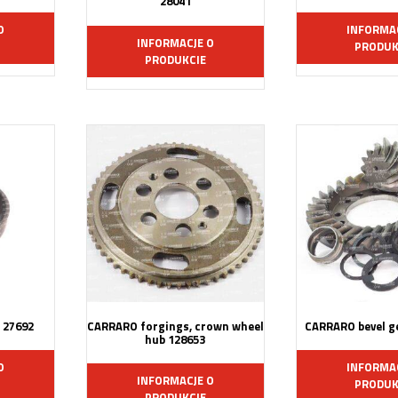
28041
O
INFORMA
INFORMACJE O
PRODUK
PRODUKCIE
 27692
CARRARO forgings, crown wheel
CARRARO bevel ge
hub 128653
O
INFORMA
INFORMACJE O
PRODUK
PRODUKCIE