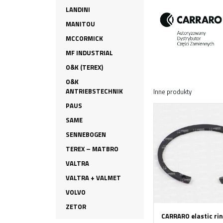
LANDINI
MANITOU
MCCORMICK
MF INDUSTRIAL
O&K (TEREX)
O&K
ANTRIEBSTECHNIK
Inne produkty
PAUS
SAME
SENNEBOGEN
TEREX – MATBRO
VALTRA
VALTRA + VALMET
VOLVO
ZETOR
CARRARO elastic ri