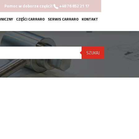
Pomoc w doborze części!
+48 76 852 21 17
HNICZNY
CZĘŚCI CARRARO
SERWIS CARRARO
KONTAKT
SZUKAJ