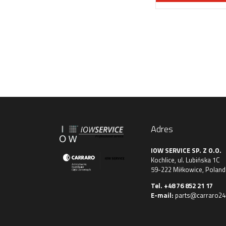
Adres
IOW SERVICE SP. Z O.O.
Kochlice, ul. Lubińska 1C
59-222 Miłkowice, Poland
Tel.
+48 76 852 21 17
E-mail:
parts@carraro24