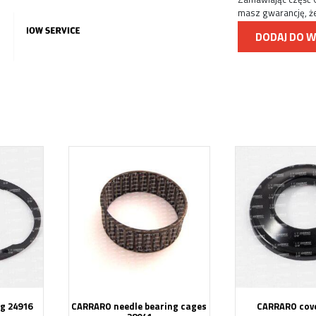
masz gwarancję, że
DODAJ DO 
ng 24916
CARRARO needle bearing cages
CARRARO cove