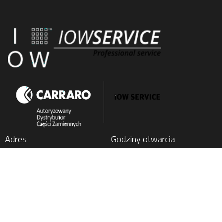
Adres
Godziny otwarcia
IOW SERVICE SP. Z O.O.
Poniedziałek
: 7:00 - 15:00
Kochlice, ul. Lubińska 1C
Wtorek
: 7:00 - 15:00
59-222 Miłkowice, Poland
Środa
: 7:00 - 15:00
Czwartek
: 7:00 - 15:00
Tel.
+48 76 852 21 17
Piątek
: 7:00 - 15:00
E-mail:
parts@carraro24.com
Menu