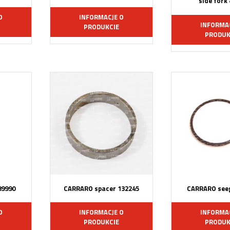
side fork
O
INFORMACJE O
INFORMA
PRODUKCIE
PRODUK
89990
CARRARO spacer 132245
CARRARO seeg
O
INFORMACJE O
INFORMA
PRODUKCIE
PRODUK