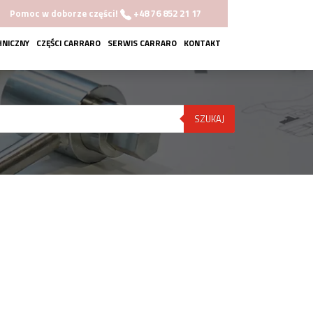
Pomoc w doborze części!
+48 76 852 21 17
HNICZNY
CZĘŚCI CARRARO
SERWIS CARRARO
KONTAKT
SZUKAJ