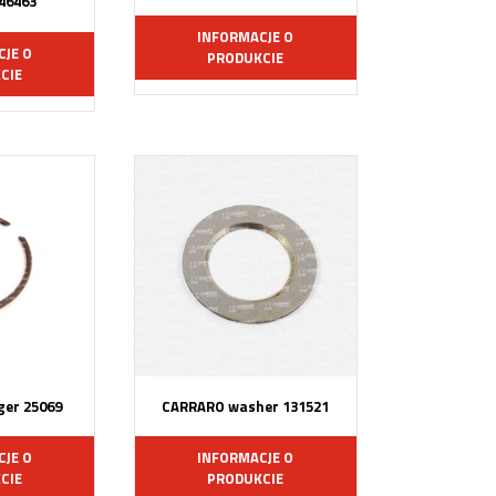
 46463
INFORMACJE O
CJE O
PRODUKCIE
CIE
er 25069
CARRARO washer 131521
CJE O
INFORMACJE O
CIE
PRODUKCIE