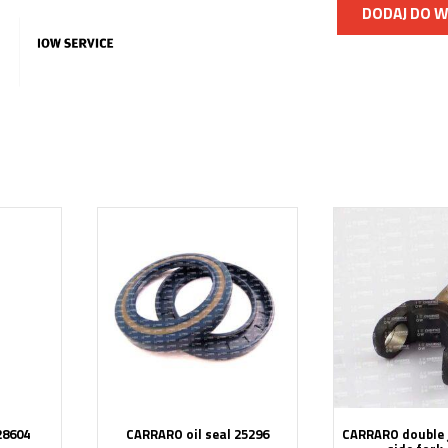
DODAJ DO 
28604
CARRARO oil seal 25296
CARRARO double j