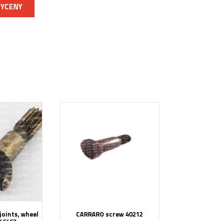
WYCENY
oints, wheel
CARRARO screw 40212