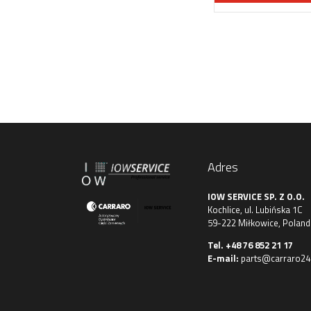
Adres
IOW SERVICE SP. Z O.O.
Kochlice, ul. Lubińska 1C
59-222 Miłkowice, Poland
Tel.
+48 76 852 21 17
E-mail:
parts@carraro24