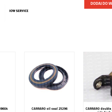
DODAJ DO 
28604
CARRARO oil seal 25296
CARRARO double j