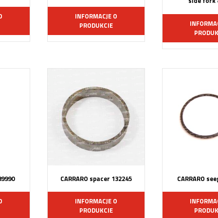
side fork
O
INFORMACJE O
INFORMA
PRODUKCIE
PRODUK
89990
CARRARO spacer 132245
CARRARO seeg
O
INFORMACJE O
INFORMA
PRODUKCIE
PRODUK