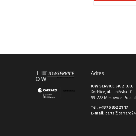
Adres
IOW SERVICE SP. Z O.O.
Kochlice, ul. Lubińska 1C
59-222 Miłkowice, Poland
Tel.
+48 76 852 21 17
E-mail:
parts@carraro24