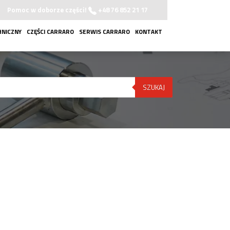
Pomoc w doborze części!
+48 76 852 21 17
HNICZNY
CZĘŚCI CARRARO
SERWIS CARRARO
KONTAKT
SZUKAJ