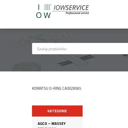
Wyszukiwarka
produktów
KOMATSU O-RING CA0028565
KATEGORIE
AGCO – MASSEY