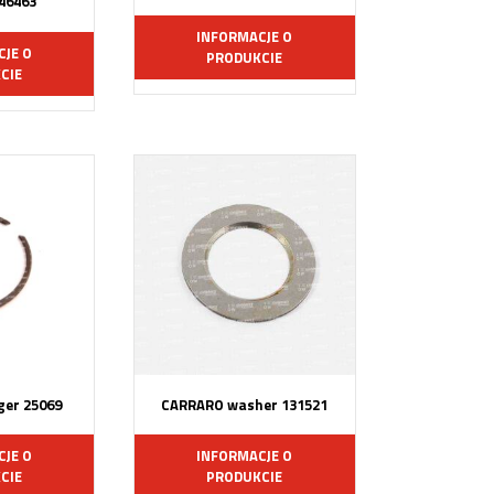
 46463
INFORMACJE O
CJE O
PRODUKCIE
CIE
er 25069
CARRARO washer 131521
CJE O
INFORMACJE O
CIE
PRODUKCIE