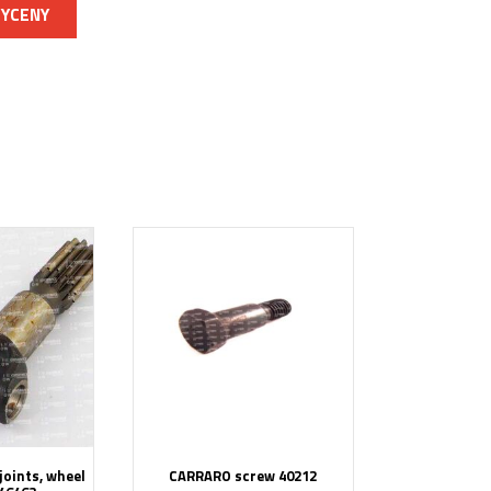
WYCENY
oints, wheel
CARRARO screw 40212