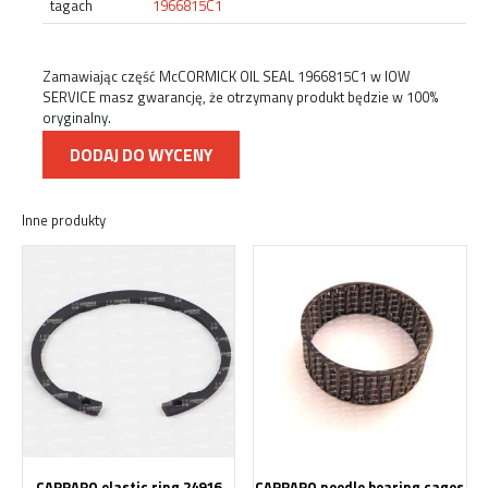
tagach
1966815C1
Zamawiając część McCORMICK OIL SEAL 1966815C1 w IOW
SERVICE masz gwarancję, że otrzymany produkt będzie w 100%
oryginalny.
DODAJ DO WYCENY
Inne produkty
CARRARO elastic ring 24916
CARRARO needle bearing cages