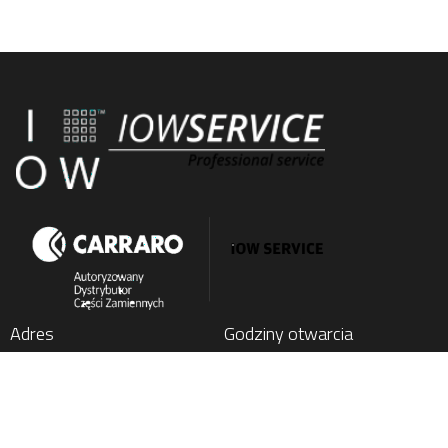
Adres
Godziny otwarcia
IOW SERVICE SP. Z O.O.
Poniedziałek
: 7:00 - 15:00
Kochlice, ul. Lubińska 1C
Wtorek
: 7:00 - 15:00
59-222 Miłkowice, Poland
Środa
: 7:00 - 15:00
Czwartek
: 7:00 - 15:00
Tel.
+48 76 852 21 17