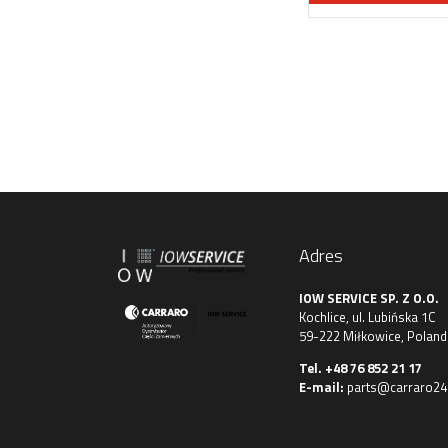
Adres
IOW SERVICE SP. Z O.O.
Kochlice, ul. Lubińska 1C
59-222 Miłkowice, Poland
Tel.
+48 76 852 21 17
E-mail:
parts@carraro24