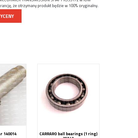
ncję, że otrzymany produkt będzie w 100% oryginalny.
WYCENY
r 140014
CARRARO ball bearings (1 ring)