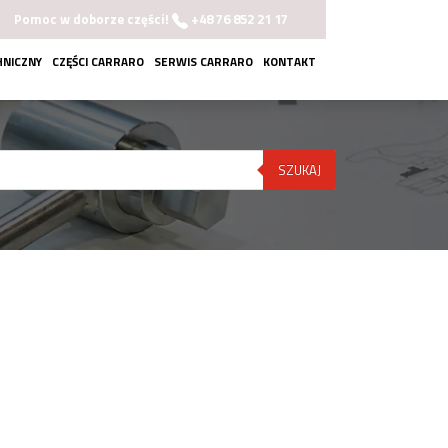
Pomoc w doborze części!
+48 76 852 21 17
HNICZNY
CZĘŚCI CARRARO
SERWIS CARRARO
KONTAKT
SZUKAJ