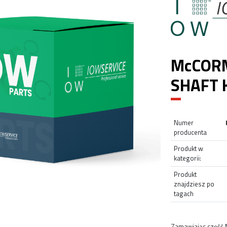
McCORM
SHAFT 
Numer
producenta
Produkt w
kategorii:
Produkt
znajdziesz po
tagach
Zamawiając część