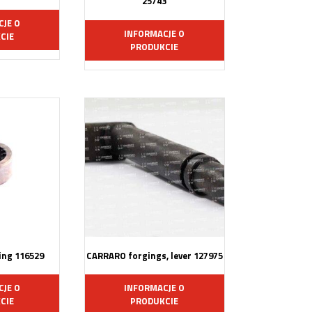
25743
CJE O
INFORMACJE O
CIE
PRODUKCIE
ng 116529
CARRARO forgings, lever 127975
CJE O
INFORMACJE O
CIE
PRODUKCIE