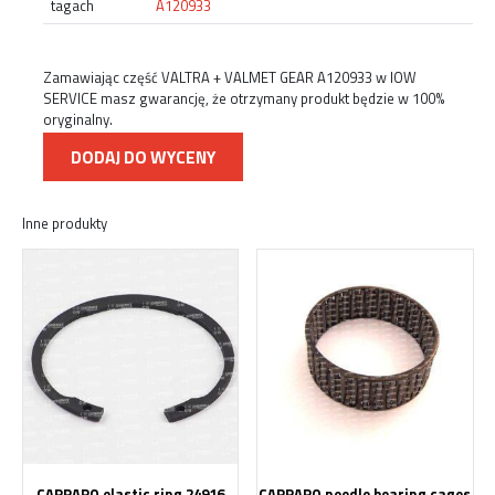
tagach
A120933
Zamawiając część VALTRA + VALMET GEAR A120933 w IOW
SERVICE masz gwarancję, że otrzymany produkt będzie w 100%
oryginalny.
DODAJ DO WYCENY
Inne produkty
CARRARO elastic ring 24916
CARRARO needle bearing cages