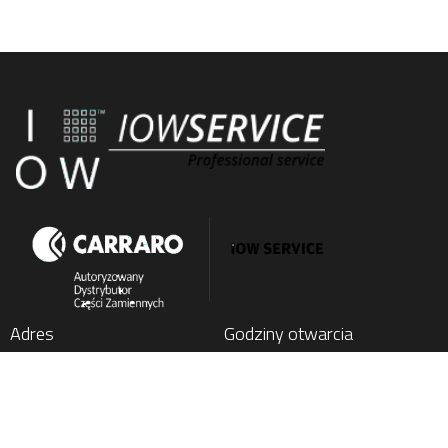
Adres
Godziny otwarcia
IOW SERVICE SP. Z O.O.
Poniedziałek
: 7:00 - 15:00
Kochlice, ul. Lubińska 1C
Wtorek
: 7:00 - 15:00
59-222 Miłkowice, Poland
Środa
: 7:00 - 15:00
Czwartek
: 7:00 - 15:00
Tel.
+48 76 852 21 17