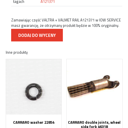
tagach
A121371
Zamawiając część VALTRA + VALMET RAIL A121371 w IOW SERVICE
masz gwarancję, że otrzymany produkt będzie w 100% oryginalny.
DODAJ DO WYCENY
Inne produkty
CARRARO washer 22854
CARRARO double joints, wheel
side fork 46318