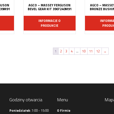
GUSON
AGCO – MASSEY FERGUSON
AGCO – MASSE
239M91
BEVEL GEAR KIT 3907240M91
BRONZE BUSHIN
INFORMACJE O
INFORMA
PRODUKCIE
PRODUK
1
2
3
4
…
10
11
12
→
Godziny otwarcia
Menu
Map
Poniedziałek
: 7:00 - 15:00
O Firmie