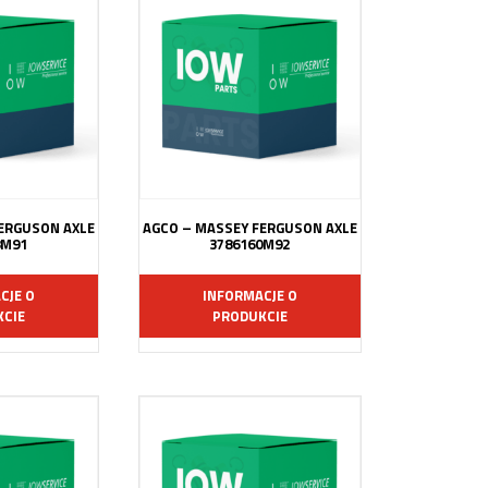
ERGUSON AXLE
AGCO – MASSEY FERGUSON AXLE
8M91
3786160M92
CJE O
INFORMACJE O
CIE
PRODUKCIE