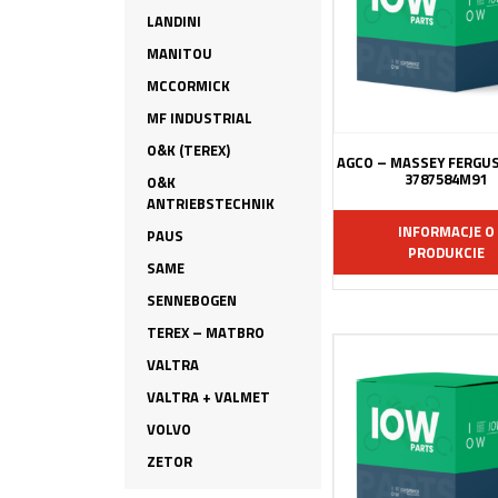
LANDINI
MANITOU
MCCORMICK
MF INDUSTRIAL
O&K (TEREX)
AGCO – MASSEY FERGU
3787584M91
O&K
ANTRIEBSTECHNIK
INFORMACJE O
PAUS
PRODUKCIE
SAME
SENNEBOGEN
TEREX – MATBRO
VALTRA
VALTRA + VALMET
VOLVO
ZETOR