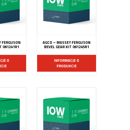
Y FERGUSON
AGCO – MASSEY FERGUSON
T 061241R1
BEVEL GEAR KIT 061245R1
CJE O
INFORMACJE O
CIE
PRODUKCIE