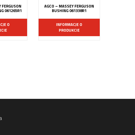
Y FERGUSON
AGCO – MASSEY FERGUSON
G 061265R1
BUSHING 061338R1
CJE O
INFORMACJE O
CIE
PRODUKCIE
a