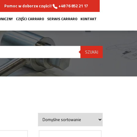
Pomoc w doborze części!
+48 76 852 21 17
HNICZNY
CZĘŚCI CARRARO
SERWIS CARRARO
KONTAKT
SZUKAJ