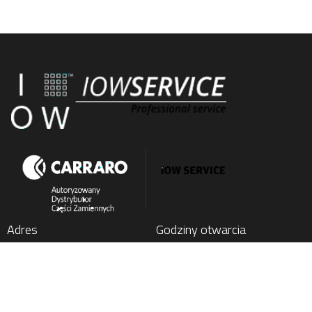
Adres
Godziny otwarcia
IOW SERVICE SP. Z O.O.
Poniedziałek
: 7:00 - 15:00
Kochlice, ul. Lubińska 1C
Wtorek
: 7:00 - 15:00
59-222 Miłkowice, Poland
Środa
: 7:00 - 15:00
Czwartek
: 7:00 - 15:00
Tel.
+48 76 852 21 17
Piątek
: 7:00 - 15:00