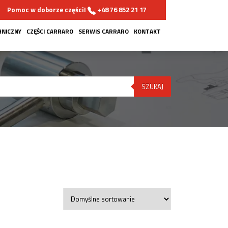
Pomoc w doborze części!
+48 76 852 21 17
HNICZNY
CZĘŚCI CARRARO
SERWIS CARRARO
KONTAKT
SZUKAJ