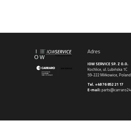
Adres
IOW SERVICE SP. Z O.O.
Kochlice, ul. Lubińska 1C
59-222 Miłkowice, Poland
Tel.
+48 76 852 21 17
E-mail:
parts@carraro24