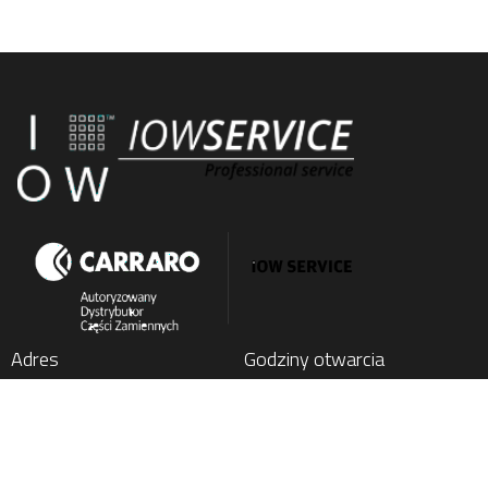
Adres
Godziny otwarcia
IOW SERVICE SP. Z O.O.
Poniedziałek
: 7:00 - 15:00
Kochlice, ul. Lubińska 1C
Wtorek
: 7:00 - 15:00
59-222 Miłkowice, Poland
Środa
: 7:00 - 15:00
Czwartek
: 7:00 - 15:00
Tel.
+48 76 852 21 17
Piątek
: 7:00 - 15:00