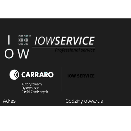
Adres
Godziny otwarcia
IOW SERVICE SP. Z O.O.
Poniedziałek
: 7:00 - 15:00
Kochlice, ul. Lubińska 1C
Wtorek
: 7:00 - 15:00
59-222 Miłkowice, Poland
Środa
: 7:00 - 15:00
Czwartek
: 7:00 - 15:00