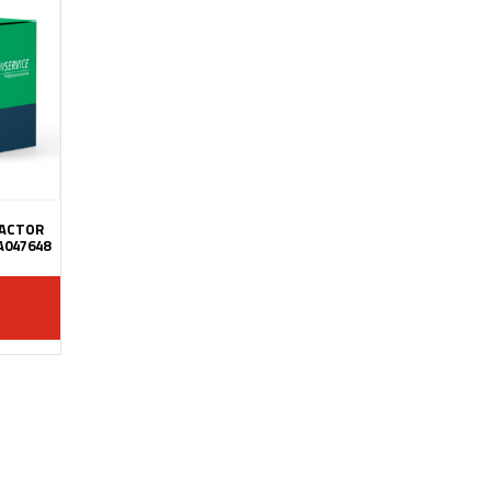
RACTOR
A047648