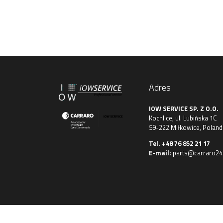
Adres
IOW SERVICE SP. Z O.O.
Kochlice, ul. Lubińska 1C
59-222 Miłkowice, Poland
Tel.
+48 76 852 21 17
E-mail:
parts@carraro24