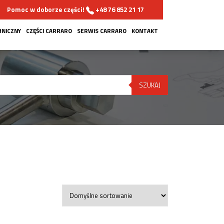
Pomoc w doborze części!
+48 76 852 21 17
HNICZNY
CZĘŚCI CARRARO
SERWIS CARRARO
KONTAKT
SZUKAJ