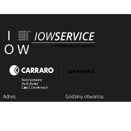
Adres
Godziny otwarcia
IOW SERVICE SP. Z O.O.
Poniedziałek
: 7:00 - 15:00
Kochlice, ul. Lubińska 1C
Wtorek
: 7:00 - 15:00
59-222 Miłkowice, Poland
Środa
: 7:00 - 15:00
Czwartek
: 7:00 - 15:00
Tel.
+48 76 852 21 17
Piątek
: 7:00 - 15:00