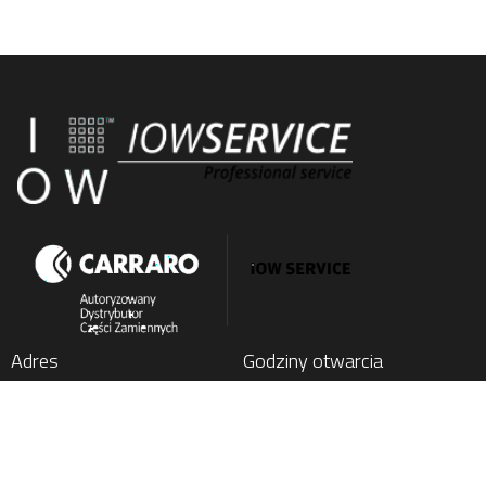
Adres
Godziny otwarcia
IOW SERVICE SP. Z O.O.
Poniedziałek
: 7:00 - 15:00
Kochlice, ul. Lubińska 1C
Wtorek
: 7:00 - 15:00
59-222 Miłkowice, Poland
Środa
: 7:00 - 15:00
Czwartek
: 7:00 - 15:00
Tel.
+48 76 852 21 17