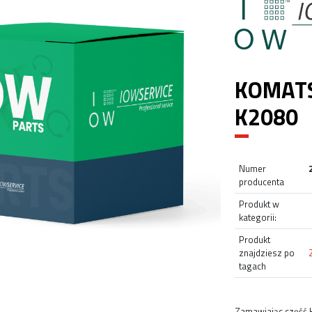
KOMATS
K2080
Numer
producenta
Produkt w
kategorii:
Produkt
znajdziesz po
tagach
Zamawiając część