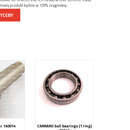
ymany produkt będzie w 100% oryginalny.
WYCENY
r 140014
CARRARO ball bearings (1 ring)