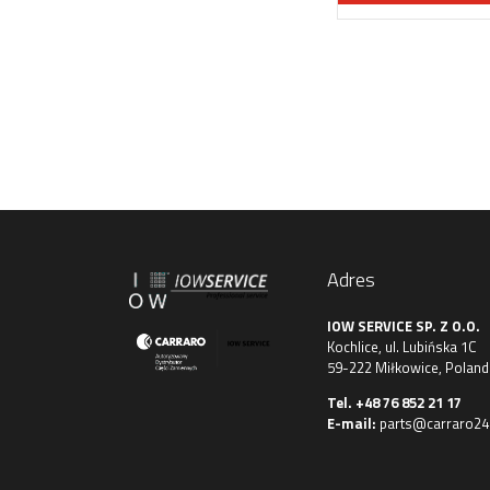
Adres
IOW SERVICE SP. Z O.O.
Kochlice, ul. Lubińska 1C
59-222 Miłkowice, Poland
Tel.
+48 76 852 21 17
E-mail:
parts@carraro24