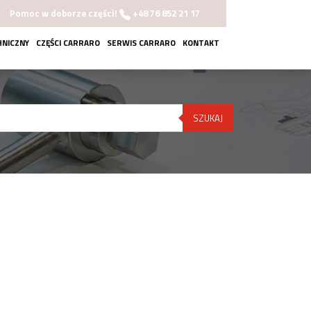
Pomoc w doborze części!
+48 76 852 21 17
HNICZNY
CZĘŚCI CARRARO
SERWIS CARRARO
KONTAKT
SZUKAJ