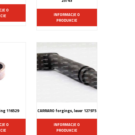
25743
CJE O
INFORMACJE O
CIE
PRODUKCIE
ng 116529
CARRARO forgings, lever 127975
CJE O
INFORMACJE O
CIE
PRODUKCIE