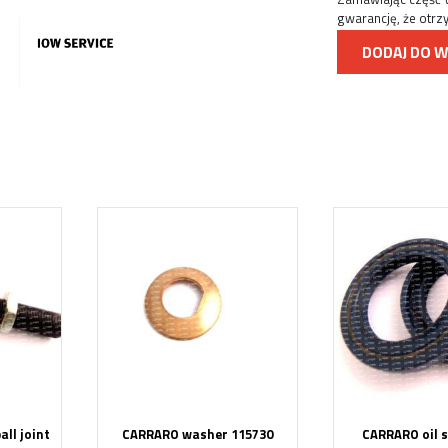
gwarancję, że otrz
DODAJ DO 
ll joint
CARRARO washer 115730
CARRARO oil s