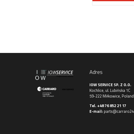
Adres
IOW SERVICE SP. Z O.O.
Kochlice, ul. Lubińska 1C
59-222 Miłkowice, Poland
Tel.
+48 76 852 21 17
E-mail:
parts@carraro24