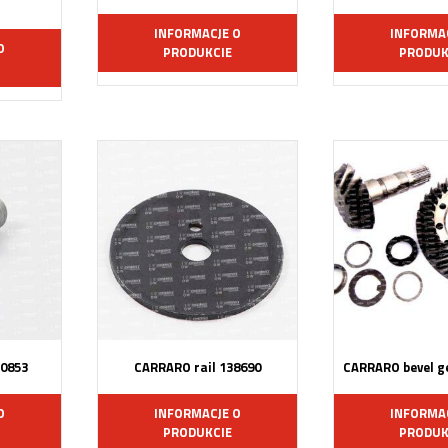
INFORMACJE O
INFORMA
O
PRODUKCIE
PRODUK
0853
CARRARO rail 138690
CARRARO bevel ge
O
INFORMACJE O
INFORMA
PRODUKCIE
PRODUK