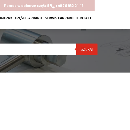
Pomoc w doborze części!
+48 76 852 21 17
HNICZNY
CZĘŚCI CARRARO
SERWIS CARRARO
KONTAKT
SZUKAJ