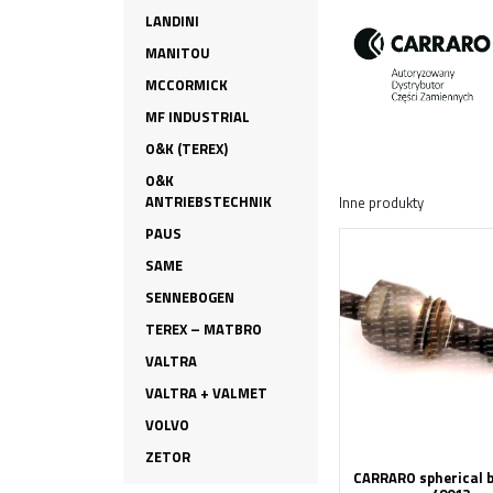
LANDINI
MANITOU
MCCORMICK
MF INDUSTRIAL
O&K (TEREX)
O&K
ANTRIEBSTECHNIK
Inne produkty
PAUS
SAME
SENNEBOGEN
TEREX – MATBRO
VALTRA
VALTRA + VALMET
VOLVO
ZETOR
CARRARO spherical ba