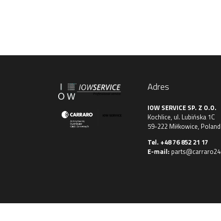
Adres
IOW SERVICE SP. Z O.O.
Kochlice, ul. Lubińska 1C
59-222 Miłkowice, Poland
Tel.
+48 76 852 21 17
E-mail:
parts@carraro24