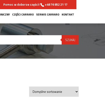
Pomoc w doborze części!
+48 76 852 21 17
HNICZNY
CZĘŚCI CARRARO
SERWIS CARRARO
KONTAKT
SZUKAJ