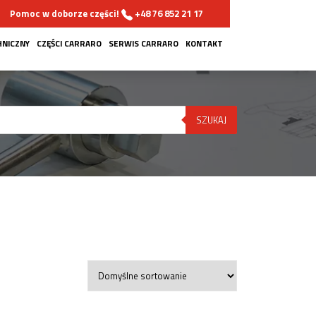
Pomoc w doborze części!
+48 76 852 21 17
HNICZNY
CZĘŚCI CARRARO
SERWIS CARRARO
KONTAKT
SZUKAJ