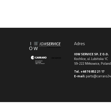
Adres
IOW SERVICE SP. Z O.O.
Kochlice, ul. Lubińska 1C
59-222 Miłkowice, Poland
Tel.
+48 76 852 21 17
E-mail:
parts@carraro24